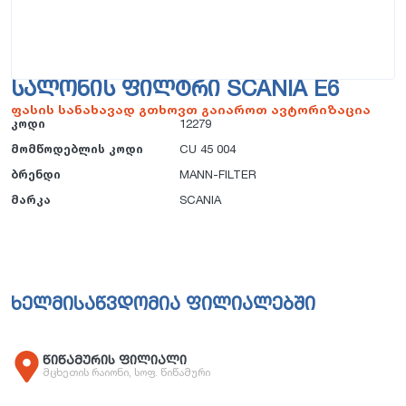
ᲡᲐᲚᲝᲜᲘᲡ ᲤᲘᲚᲢᲠᲘ SCANIA E6
ფასის სანახავად გთხოვთ გაიაროთ ავტორიზაცია
კოდი
12279
მომწოდებლის კოდი
CU 45 004
ბრენდი
MANN-FILTER
მარკა
SCANIA
ხელმისაწვდომია ფილიალებში
წიწამურის ფილიალი
მცხეთის რაიონი, სოფ. წიწამური