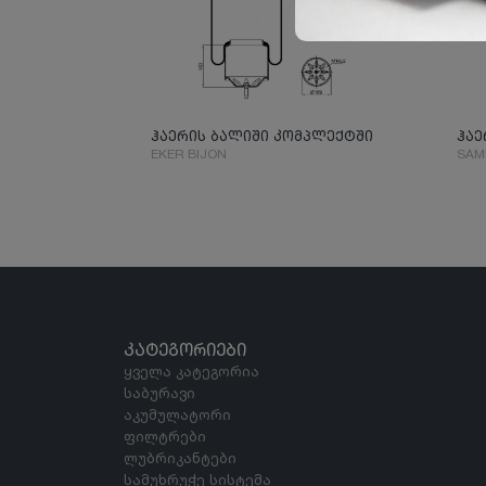
ჰაერის ბალიში კომპლექტში
ჰაე
EKER BIJON
SAM
ᲙᲐᲢᲔᲒᲝᲠᲘᲔᲑᲘ
ყველა კატეგორია
საბურავი
აკუმულატორი
ფილტრები
ლუბრიკანტები
სამუხრუჭე სისტემა