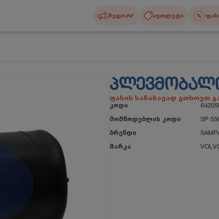
მედია
აუთლეტი
ფას
ᲞᲚᲔᲕᲛᲝᲑᲐᲚ
ფასის სანახავად გთხოვთ 
კოდი
64205
მომწოდებლის კოდი
SP 55
ბრენდი
SAMP
მარკა
VOLV