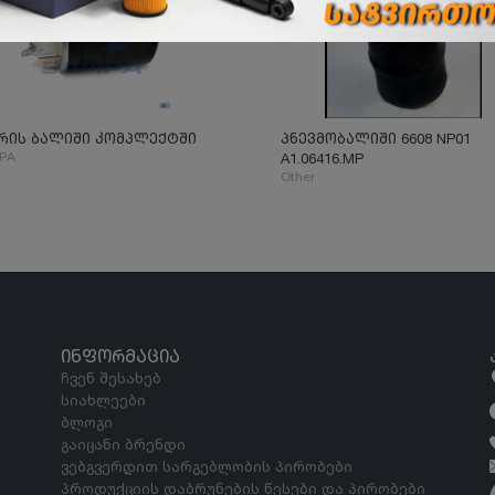
რის ბალიში კომპლექტში
პნევმობალიში 6608 NP01
PA
A1.06416.MP
Other
ᲘᲜᲤᲝᲠᲛᲐᲪᲘᲐ
ჩვენ შესახებ
სიახლეები
ბლოგი
გაიცანი ბრენდი
ვებგვერდით სარგებლობის პირობები
პროდუქციის დაბრუნების წესები და პირობები