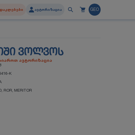
დაკლებები
ავტორიზაცია
GEO
ᲘᲨᲘ ᲕᲝᲚᲕᲝᲡ
გაიაროთ ავტორიზაცია
8
6416-K
A
O
,
ROR
,
MERITOR