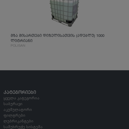
მზა მისართები დიზელისათვის (ადებლუ) 1000
ლიტრიანი
POLISAN
ᲙᲐᲢᲔᲒᲝᲠᲘᲔᲑᲘ
ყველა კატეგორია
საბურავი
აკუმულატორი
ფილტრები
ლუბრიკანტები
სამუხრუჭე სისტემა