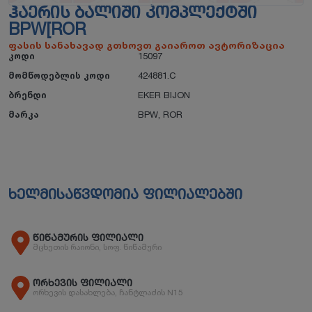
ᲰᲐᲔᲠᲘᲡ ᲑᲐᲚᲘᲨᲘ ᲙᲝᲛᲞᲚᲔᲥᲢᲨᲘ
BPW[ROR
ფასის სანახავად გთხოვთ გაიაროთ ავტორიზაცია
კოდი
15097
მომწოდებლის კოდი
424881.C
ბრენდი
EKER BIJON
მარკა
BPW
,
ROR
ხელმისაწვდომია ფილიალებში
წიწამურის ფილიალი
მცხეთის რაიონი, სოფ. წიწამური
ორხევის ფილიალი
ორხევის დასახლება, ჩანტლაძის N15