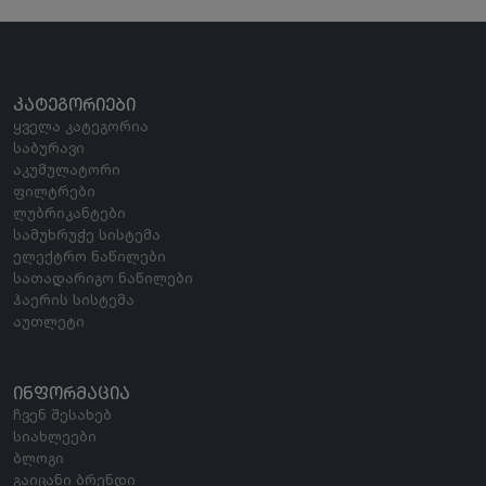
ᲙᲐᲢᲔᲒᲝᲠᲘᲔᲑᲘ
ყველა კატეგორია
საბურავი
აკუმულატორი
ფილტრები
ლუბრიკანტები
სამუხრუჭე სისტემა
ელექტრო ნაწილები
სათადარიგო ნაწილები
ჰაერის სისტემა
აუთლეტი
ᲘᲜᲤᲝᲠᲛᲐᲪᲘᲐ
ჩვენ შესახებ
სიახლეები
ბლოგი
გაიცანი ბრენდი