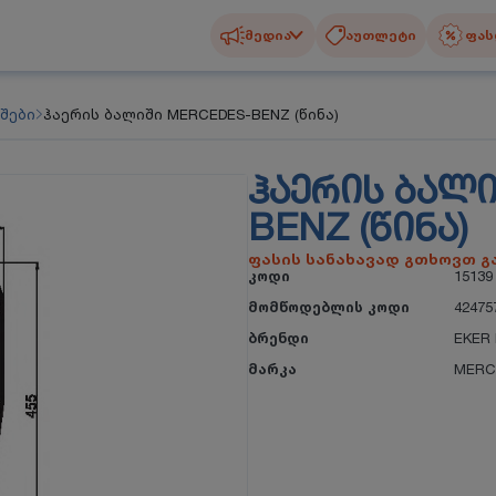
მედია
აუთლეტი
ფას
შები
ჰაერის ბალიში MERCEDES-BENZ (წინა)
ᲰᲐᲔᲠᲘᲡ ᲑᲐᲚ
BENZ (ᲬᲘᲜᲐ)
ფასის სანახავად გთხოვთ 
კოდი
15139
მომწოდებლის კოდი
42475
ბრენდი
EKER 
მარკა
MERC