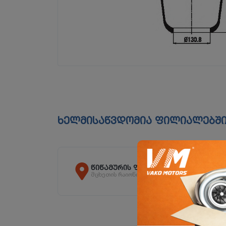
ხელმისაწვდომია ფილიალებშ
წიწამურის ფილიალი
მცხეთის რაიონი, სოფ. წიწამური