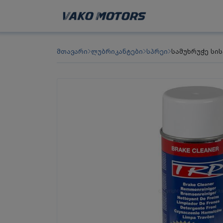
მთავარი
ლუბრიკანტები
სპრეი
სამუხრუჭე სის