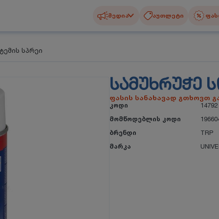
მედია
აუთლეტი
ფას
ტემის სპრეი
ᲡᲐᲛᲣᲮᲠᲣᲭᲔ Ს
ფასის სანახავად გთხოვთ 
კოდი
14792
მომწოდებლის კოდი
19660
ბრენდი
TRP
მარკა
UNIV