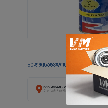
ხელმისაწვდომია ფილიალებშ
წიწამურის ფილიალი
მცხეთის რაიონი, სოფ. წიწამური