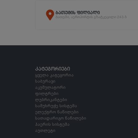
ბათუმის ფილიალი
ბათუმი, აეროპორტის გზატკეცილი 243 ბ
ᲙᲐᲢᲔᲒᲝᲠᲘᲔᲑᲘ
ყველა კატეგორია
საბურავი
აკუმულატორი
ფილტრები
ლუბრიკანტები
სამუხრუჭე სისტემა
ელექტრო ნაწილები
სათადარიგო ნაწილები
ჰაერის სისტემა
აუთლეტი