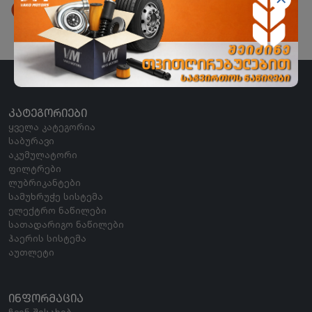
ორხევის ფილიალი
ორხევის დასახლება, ჩანტლაძის N15
ᲙᲐᲢᲔᲒᲝᲠᲘᲔᲑᲘ
ყველა კატეგორია
საბურავი
აკუმულატორი
ფილტრები
ლუბრიკანტები
სამუხრუჭე სისტემა
ელექტრო ნაწილები
სათადარიგო ნაწილები
ჰაერის სისტემა
აუთლეტი
ᲘᲜᲤᲝᲠᲛᲐᲪᲘᲐ