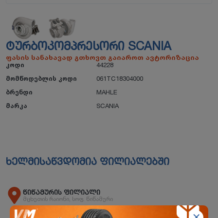
ᲢᲣᲠᲑᲝᲙᲝᲛᲞᲠᲔᲡᲝᲠᲘ SCANIA
ფასის სანახავად გთხოვთ გაიაროთ ავტორიზაცია
კოდი
44228
მომწოდებლის კოდი
061TC18304000
ბრენდი
MAHLE
მარკა
SCANIA
ხელმისაწვდომია ფილიალებში
წიწამურის ფილიალი
მცხეთის რაიონი, სოფ. წიწამური