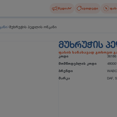
მედია
აუთლეტი
ფას
კანი
მუხრუჭის პედლის ონკანი
ᲛᲣᲮᲠᲣᲭᲘᲡ Პ
ფასის სანახავად გთხოვთ 
კოდი
36186
მომწოდებლის კოდი
48000
ბრენდი
WAB
მარკა
DAF
,
S