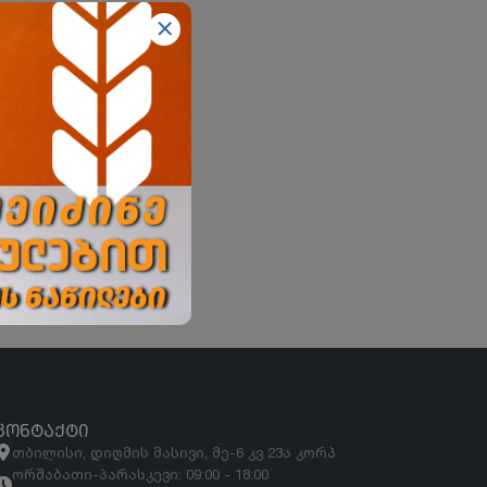
ᲙᲝᲜᲢᲐᲥᲢᲘ
თბილისი, დიღმის მასივი, მე-6 კვ 23ა კორპ
ორშაბათი-პარასკევი: 09:00 - 18:00