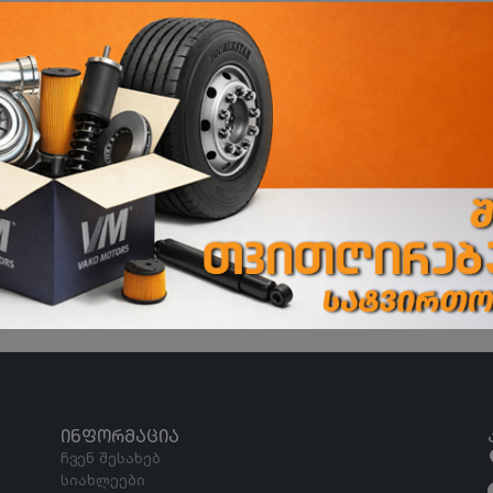
ი
ორხევის ფილიალი
ორხევის დასახლება, ჩანტლაძის N15
ᲘᲜᲤᲝᲠᲛᲐᲪᲘᲐ
ჩვენ შესახებ
სიახლეები