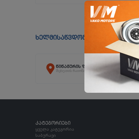
ხელმისაწვდომია ფილიალებშ
წიწამურის ფილიალი
მცხეთის რაიონი, სოფ. წიწამური
ᲙᲐᲢᲔᲒᲝᲠᲘᲔᲑᲘ
ყველა კატეგორია
საბურავი