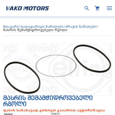
მთავარი
სათადარიგო ნაწილები
ძრავის ნაწილები
მასრის შემამჭიდროვებელი რგოლი
ᲛᲐᲡᲠᲘᲡ ᲨᲔᲛᲐᲛᲭᲘᲓᲠᲝᲕᲔᲑᲔᲚᲘ
ᲠᲒᲝᲚᲘ
ფასის სანახავად გთხოვთ გაიაროთ ავტორიზაცია
კოდი
22672