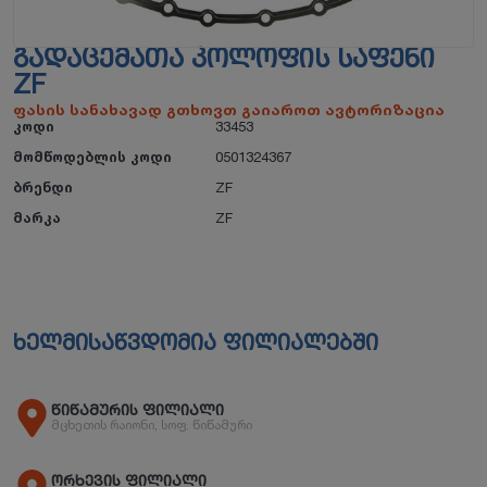
ᲒᲐᲓᲐᲪᲔᲛᲐᲗᲐ ᲙᲝᲚᲝᲤᲘᲡ ᲡᲐᲤᲔᲜᲘ
ZF
ფასის სანახავად გთხოვთ გაიაროთ ავტორიზაცია
კოდი
33453
მომწოდებლის კოდი
0501324367
ბრენდი
ZF
მარკა
ZF
ხელმისაწვდომია ფილიალებში
წიწამურის ფილიალი
მცხეთის რაიონი, სოფ. წიწამური
ორხევის ფილიალი