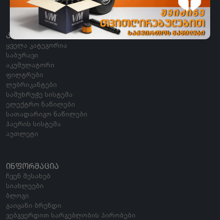
ᲙᲐᲢᲔᲒᲝᲠᲘᲔᲑᲘ
ყველა კატეგორია
საბურავი
აკუმულატორი
ფილტრები
ლუბრიკანტები
სამუხრუჭე სისტემა
ელექტრო ნაწილები
სათადარიგო ნაწილები
ჰაერის სისტემა
აუთლეტი
ᲘᲜᲤᲝᲠᲛᲐᲪᲘᲐ
ჩვენ შესახებ
სიახლეები
ბლოგი
გაიცანი ბრენდი
ვებგვერდით სარგებლობის პირობები