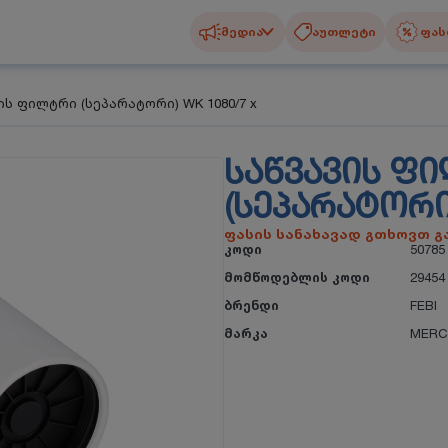
მედია
აუთლეტი
ფას
ის ფილტრი (სეპარატორი) WK 1080/7 x
ᲡᲐᲬᲕᲐᲕᲘᲡ Ფ
(ᲡᲔᲞᲐᲠᲐᲢᲝᲠᲘ)
ფასის სანახავად გთხოვთ 
კოდი
50785
მომწოდებლის კოდი
29454
ბრენდი
FEBI
მარკა
MERC