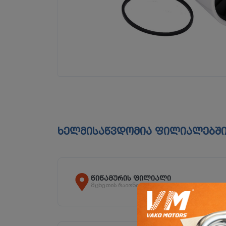
ხელმისაწვდომია ფილიალებშ
წიწამურის ფილიალი
მცხეთის რაიონი, სოფ. წიწამური