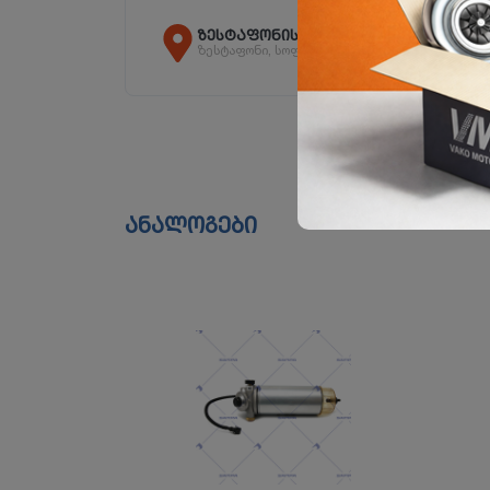
ზესტაფონის ფილიალი
ზესტაფონი, სოფ. არგვეთა
ანალოგები