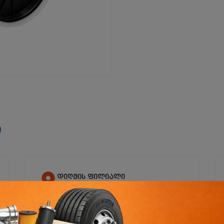
ი
დიღმის ფილიალი
დიღმის მას. VI კვ., კორპ.№23ა