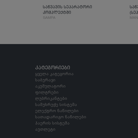
საწვავის სეპარატორი
საწ
კომპლექტში
(სე
SAMPA
MAN
ᲙᲐᲢᲔᲒᲝᲠᲘᲔᲑᲘ
ყველა კატეგორია
საბურავი
აკუმულატორი
ფილტრები
ლუბრიკანტები
სამუხრუჭე სისტემა
ელექტრო ნაწილები
სათადარიგო ნაწილები
ჰაერის სისტემა
აუთლეტი