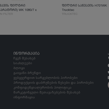
ვავის ფილტრი
ფილტრი საწვავის H701WK
პარატორი) WK 1080/7 x
Trucktec
N-FILTER
TRUCKTEC
ᲘᲜᲤᲝᲠᲛᲐᲪᲘᲐ
ჩვენ შესახებ
სიახლეები
ბლოგი
გაიცანი ბრენდი
ვებგვერდით სარგებლობის პირობები
პროდუქციის დაბრუნების წესები და პირობები
კონფიდენციალურობის პოლიტიკა
მარკეტინგული შეთავაზებების შესახებ
ინფორმაცია