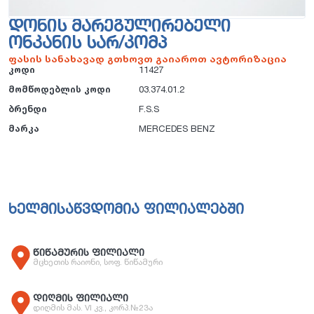
ᲓᲝᲜᲘᲡ ᲛᲐᲠᲔᲒᲣᲚᲘᲠᲔᲑᲔᲚᲘ
ᲝᲜᲙᲐᲜᲘᲡ ᲡᲐᲠ/ᲙᲝᲛᲞ
ფასის სანახავად გთხოვთ გაიაროთ ავტორიზაცია
კოდი
11427
მომწოდებლის კოდი
03.374.01.2
ბრენდი
F.S.S
მარკა
MERCEDES BENZ
ხელმისაწვდომია ფილიალებში
წიწამურის ფილიალი
მცხეთის რაიონი, სოფ. წიწამური
დიღმის ფილიალი
დიღმის მას. VI კვ., კორპ.№23ა