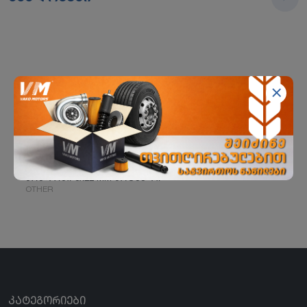
მოქლონი 8x22 MM ბრტყელი
OTHER
ᲙᲐᲢᲔᲒᲝᲠᲘᲔᲑᲘ