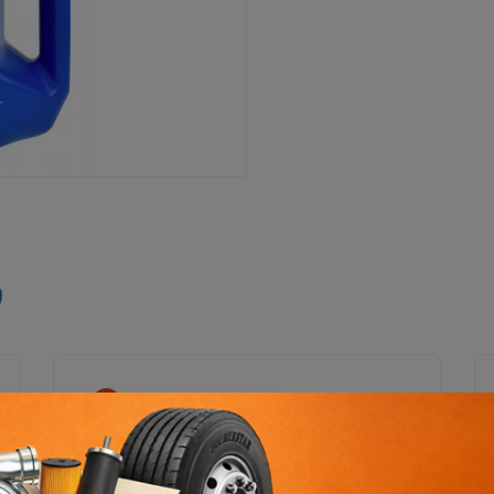
ი
დიღმის ფილიალი
დიღმის მას. VI კვ., კორპ.№23ა