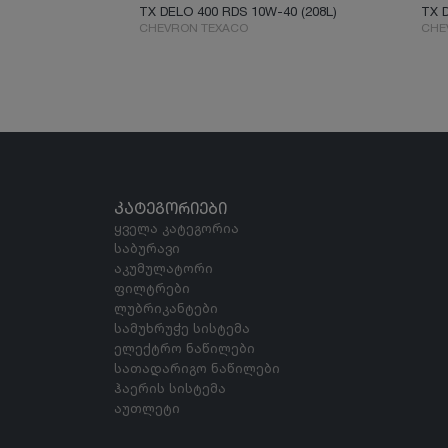
TX DELO 400 RDS 10W-40 (208L)
TX D
CHEVRON TEXACO
CHE
ᲙᲐᲢᲔᲒᲝᲠᲘᲔᲑᲘ
ყველა კატეგორია
საბურავი
აკუმულატორი
ფილტრები
ლუბრიკანტები
სამუხრუჭე სისტემა
ელექტრო ნაწილები
სათადარიგო ნაწილები
ჰაერის სისტემა
აუთლეტი