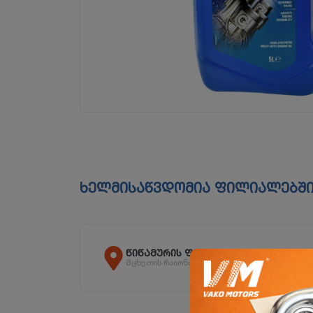
ხელმისაწვდომია ფილიალებშ
წიწამურის ფილიალი
მცხეთის რაიონი, სოფ. წიწამური