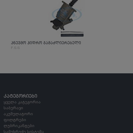
პნევმო ჰიდრო გამაძლიერებელი
F.S.S
ᲙᲐᲢᲔᲒᲝᲠᲘᲔᲑᲘ
ყველა კატეგორია
საბურავი
აკუმულატორი
ფილტრები
ლუბრიკანტები
სამუხრუჭე სისტემა