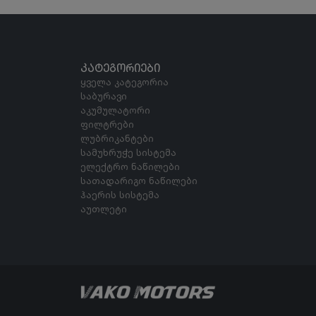
ᲙᲐᲢᲔᲒᲝᲠᲘᲔᲑᲘ
ყველა კატეგორია
საბურავი
აკუმულატორი
ფილტრები
ლუბრიკანტები
სამუხრუჭე სისტემა
ელექტრო ნაწილები
სათადარიგო ნაწილები
ჰაერის სისტემა
აუთლეტი