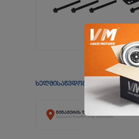
ხელმისაწვდომია ფილიალებშ
წიწამურის ფილიალი
მცხეთის რაიონი, სოფ. წიწამური