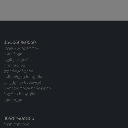
ᲙᲐᲢᲔᲒᲝᲠᲘᲔᲑᲘ
ყველა კატეგორია
საბურავი
აკუმულატორი
ფილტრები
ლუბრიკანტები
სამუხრუჭე სისტემა
ელექტრო ნაწილები
სათადარიგო ნაწილები
ჰაერის სისტემა
აუთლეტი
ᲘᲜᲤᲝᲠᲛᲐᲪᲘᲐ
ჩვენ შესახებ