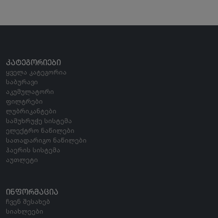
ᲙᲐᲢᲔᲒᲝᲠᲘᲔᲑᲘ
ყველა კატეგორია
საბურავი
აკუმულატორი
ფილტრები
ლუბრიკანტები
სამუხრუჭე სისტემა
ელექტრო ნაწილები
სათადარიგო ნაწილები
ჰაერის სისტემა
აუთლეტი
ᲘᲜᲤᲝᲠᲛᲐᲪᲘᲐ
ჩვენ შესახებ
სიახლეები