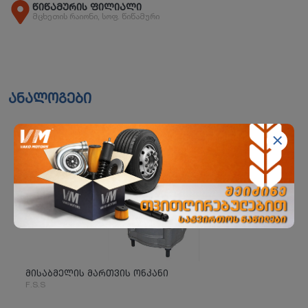
წიწამურის ფილიალი
მცხეთის რაიონი, სოფ. წიწამური
ანალოგები
მისაბმელის მართვის ონკანი
F.S.S