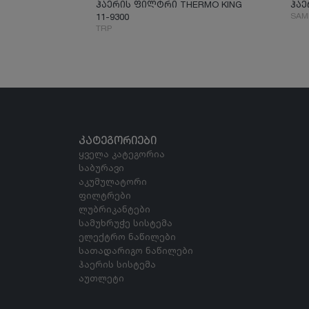
ჰაერის ფილტრი THERMO KING
ჰაე
SAM
11-9300
TRP
ᲙᲐᲢᲔᲒᲝᲠᲘᲔᲑᲘ
ყველა კატეგორია
საბურავი
აკუმულატორი
ფილტრები
ლუბრიკანტები
სამუხრუჭე სისტემა
ელექტრო ნაწილები
სათადარიგო ნაწილები
ჰაერის სისტემა
აუთლეტი