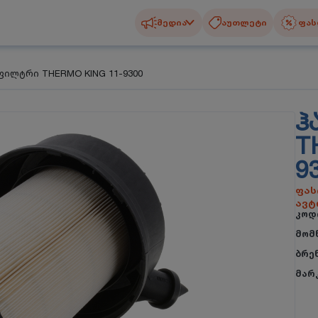
მედია
აუთლეტი
ფას
ფილტრი THERMO KING 11-9300
Ჰ
T
9
ფას
ავტ
კოდ
მომ
ბრე
მარ