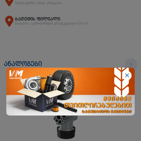
ზესტაფონი, სოფ. არგვეთა
ბათუმის ფილიალი
ბათუმი, აეროპორტის გზატკეცილი 243 ბ
ანალოგები