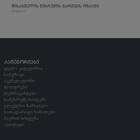
მისაბმელის მუხრუჭის მართვის ონკანი
WABCO
ᲙᲐᲢᲔᲒᲝᲠᲘᲔᲑᲘ
ყველა კატეგორია
საბურავი
აკუმულატორი
ფილტრები
ლუბრიკანტები
სამუხრუჭე სისტემა
ელექტრო ნაწილები
სათადარიგო ნაწილები
ჰაერის სისტემა
აუთლეტი