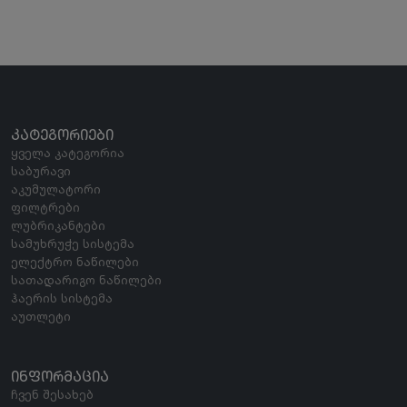
ᲙᲐᲢᲔᲒᲝᲠᲘᲔᲑᲘ
ყველა კატეგორია
საბურავი
აკუმულატორი
ფილტრები
ლუბრიკანტები
სამუხრუჭე სისტემა
ელექტრო ნაწილები
სათადარიგო ნაწილები
ჰაერის სისტემა
აუთლეტი
ᲘᲜᲤᲝᲠᲛᲐᲪᲘᲐ
ჩვენ შესახებ