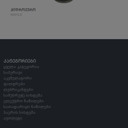
ჰიდროქურო
MAHLE
ᲙᲐᲢᲔᲒᲝᲠᲘᲔᲑᲘ
ყველა კატეგორია
საბურავი
აკუმულატორი
ფილტრები
ლუბრიკანტები
სამუხრუჭე სისტემა
ელექტრო ნაწილები
სათადარიგო ნაწილები
ჰაერის სისტემა
აუთლეტი