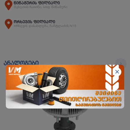
წიწამურის ფილიალი
მცხეთის რაიონი, სოფ. წიწამური
ორხევის ფილიალი
ორხევის დასახლება, ჩანტლაძის N15
ანალოგები