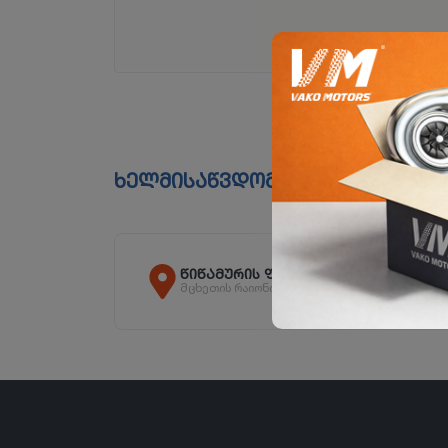
ხელმისაწვდომია ფილიალებშ
წიწამურის ფილიალი
მცხეთის რაიონი, სოფ. წიწამური