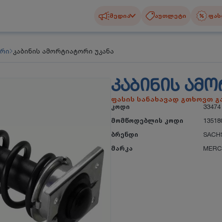
მედია
აუთლეტი
ფას
ორი
კაბინის ამორტიატორი უკანა
ᲙᲐᲑᲘᲜᲘᲡ ᲐᲛ
ფასის სანახავად გთხოვთ 
კოდი
33474
მომწოდებლის კოდი
13518
ბრენდი
SACH
მარკა
MERC