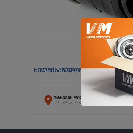
ხელმისაწვდომია ფილიალებშ
ორხევის ფილიალი
ორხევის დასახლება, ჩანტლაძის N15