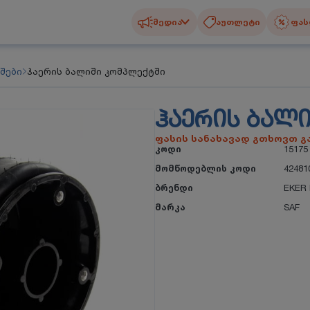
მედია
აუთლეტი
ფას
შები
ჰაერის ბალიში კომპლექტში
ᲰᲐᲔᲠᲘᲡ ᲑᲐᲚ
ფასის სანახავად გთხოვთ 
კოდი
15175
მომწოდებლის კოდი
42481
ბრენდი
EKER 
მარკა
SAF