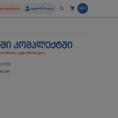
დაკლებები
ავტორიზაცია
GEO
ᲘᲨᲘ ᲙᲝᲛᲞᲚᲔᲥᲢᲨᲘ
გაიაროთ ავტორიზაცია
0.CP05
BIJON