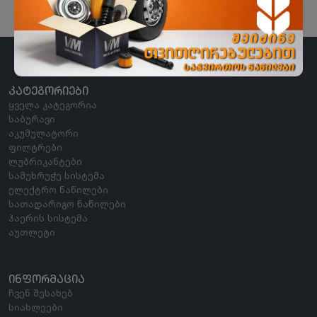
ᲙᲐᲢᲔᲒᲝᲠᲘᲔᲑᲘ
ყველა კატეგორია
საბურავი
აკუმულატორი
ფილტრები
ლუბრიკანტები
სამუხრუჭე სისტემა
ელექტრო ნაწილები
სათადარიგო ნაწილები
ჰაერის სისტემა
აუთლეტი
ᲘᲜᲤᲝᲠᲛᲐᲪᲘᲐ
ჩვენ შესახებ
სიახლეები