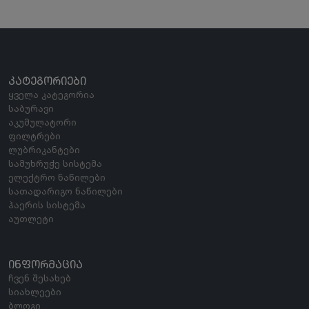
ᲙᲐᲢᲔᲒᲝᲠᲘᲔᲑᲘ
ყველა კატეგორია
საბურავი
აკუმულატორი
ფილტრები
ლუბრიკანტები
სამუხრუჭე სისტემა
ელექტრო ნაწილები
სათადარიგო ნაწილები
ჰაერის სისტემა
აუთლეტი
ᲘᲜᲤᲝᲠᲛᲐᲪᲘᲐ
ჩვენ შესახებ
სიახლეები
ბლოგი