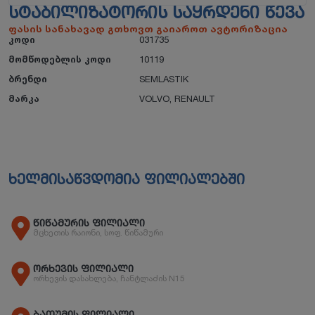
ᲡᲢᲐᲑᲘᲚᲘᲖᲐᲢᲝᲠᲘᲡ ᲡᲐᲧᲠᲓᲔᲜᲘ ᲬᲔᲕᲐ
ფასის სანახავად გთხოვთ გაიაროთ ავტორიზაცია
კოდი
031735
მომწოდებლის კოდი
10119
ბრენდი
SEMLASTIK
მარკა
VOLVO
,
RENAULT
ხელმისაწვდომია ფილიალებში
წიწამურის ფილიალი
მცხეთის რაიონი, სოფ. წიწამური
ორხევის ფილიალი
ორხევის დასახლება, ჩანტლაძის N15