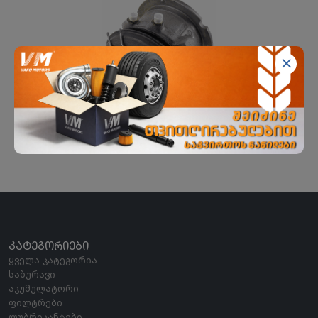
დამწოლი საკისარი SCANIA
SACHS
ᲙᲐᲢᲔᲒᲝᲠᲘᲔᲑᲘ
ყველა კატეგორია
საბურავი
აკუმულატორი
ფილტრები
ლუბრიკანტები