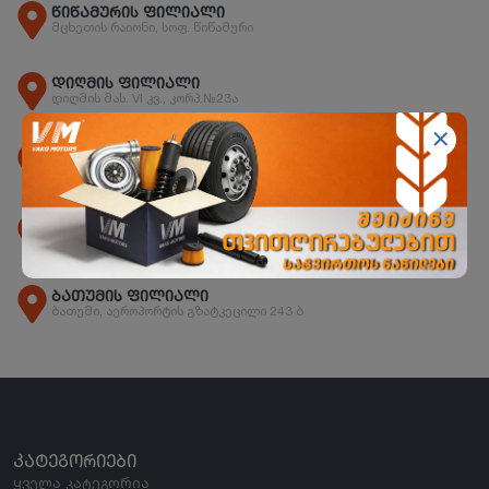
წიწამურის ფილიალი
მცხეთის რაიონი, სოფ. წიწამური
დიღმის ფილიალი
დიღმის მას. VI კვ., კორპ.№23ა
ორხევის ფილიალი
ორხევის დასახლება, ჩანტლაძის N15
ზესტაფონის ფილიალი
ზესტაფონი, სოფ. არგვეთა
ბათუმის ფილიალი
ბათუმი, აეროპორტის გზატკეცილი 243 ბ
ᲙᲐᲢᲔᲒᲝᲠᲘᲔᲑᲘ
ყველა კატეგორია