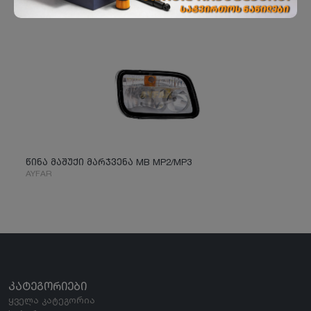
წინა მაშუქი მარჯვენა MB MP2/MP3
AYFAR
ᲙᲐᲢᲔᲒᲝᲠᲘᲔᲑᲘ
ყველა კატეგორია