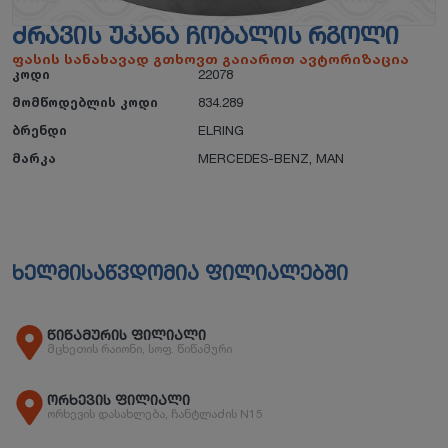
ᲫᲠᲐᲕᲘᲡ ᲣᲙᲐᲜᲐ ᲩᲝᲑᲐᲚᲘᲡ ᲠᲒᲝᲚᲘ
ფასის სანახავად გთხოვთ გაიაროთ ავტორიზაცია
კოდი
22078
მომწოდებლის კოდი
834.289
ბრენდი
ELRING
მარკა
MERCEDES-BENZ
,
MAN
ხელმისაწვდომია ფილიალებში
წიწამურის ფილიალი
მცხეთის რაიონი, სოფ. წიწამური
ორხევის ფილიალი
ორხევის დასახლება, ჩანტლაძის N15