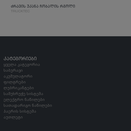
ძრავის უკანა ჩობალის რგოლი
TRUCKTEC
ᲙᲐᲢᲔᲒᲝᲠᲘᲔᲑᲘ
ყველა კატეგორია
საბურავი
აკუმულატორი
ფილტრები
ლუბრიკანტები
სამუხრუჭე სისტემა
ელექტრო ნაწილები
სათადარიგო ნაწილები
ჰაერის სისტემა
აუთლეტი