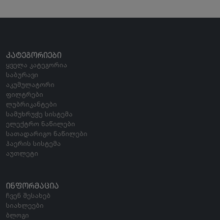
ᲙᲐᲢᲔᲒᲝᲠᲘᲔᲑᲘ
ყველა კატეგორია
საბურავი
აკუმულატორი
ფილტრები
ლუბრიკანტები
სამუხრუჭე სისტემა
ელექტრო ნაწილები
სათადარიგო ნაწილები
ჰაერის სისტემა
აუთლეტი
ᲘᲜᲤᲝᲠᲛᲐᲪᲘᲐ
ჩვენ შესახებ
სიახლეები
ბლოგი