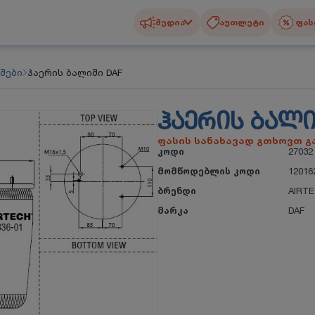
მედია
აუთლეტი
ფას
შები
ჰაერის ბალიში DAF
ᲰᲐᲔᲠᲘᲡ ᲑᲐᲚᲘ
ფასის სანახავად გთხოვთ 
კოდი
27032
მომწოდებლის კოდი
12016
ბრენდი
AIRT
მარკა
DAF