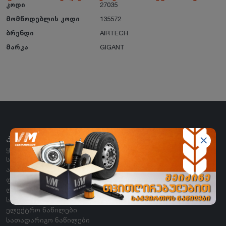
კოდი
27035
მომწოდებლის კოდი
135572
ბრენდი
AIRTECH
მარკა
GIGANT
ᲙᲐᲢᲔᲒᲝᲠᲘᲔᲑᲘ
ყველა კატეგორია
საბურავი
აკუმულატორი
ფილტრები
ლუბრიკანტები
სამუხრუჭე სისტემა
ელექტრო ნაწილები
სათადარიგო ნაწილები