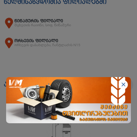
ხელმისაწვდომია ფილიალებში
წიწამურის ფილიალი
მცხეთის რაიონი, სოფ. წიწამური
ორხევის ფილიალი
ორხევის დასახლება, ჩანტლაძის N15
ანალოგები