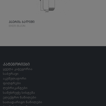
ჰაერის ბალიში
EKER BIJON
ᲙᲐᲢᲔᲒᲝᲠᲘᲔᲑᲘ
ყველა კატეგორია
საბურავი
აკუმულატორი
ფილტრები
ლუბრიკანტები
სამუხრუჭე სისტემა
ელექტრო ნაწილები
სათადარიგო ნაწილები