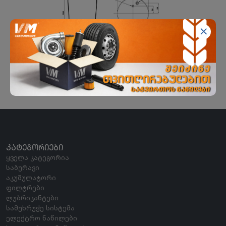
ჰაერის ბალიში MAN
EKER BIJON
ᲙᲐᲢᲔᲒᲝᲠᲘᲔᲑᲘ
ყველა კატეგორია
საბურავი
აკუმულატორი
ფილტრები
ლუბრიკანტები
სამუხრუჭე სისტემა
ელექტრო ნაწილები