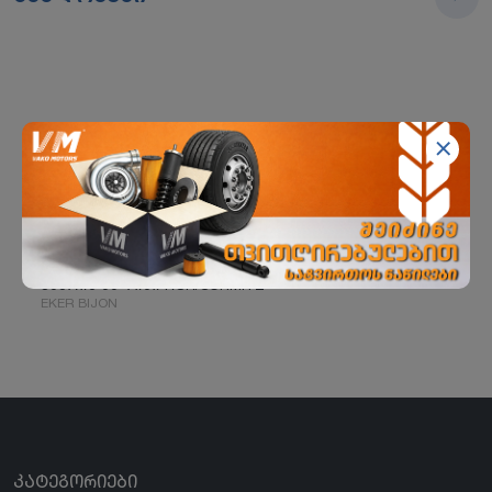
ჰაერის ბალიში ROR/SCHMITZ
EKER BIJON
ᲙᲐᲢᲔᲒᲝᲠᲘᲔᲑᲘ