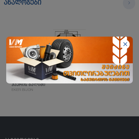
ანალოგები
ჰაერის ბალიში
EKER BIJON