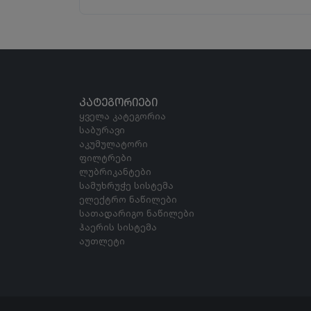
ᲙᲐᲢᲔᲒᲝᲠᲘᲔᲑᲘ
ყველა კატეგორია
საბურავი
აკუმულატორი
ფილტრები
ლუბრიკანტები
სამუხრუჭე სისტემა
ელექტრო ნაწილები
სათადარიგო ნაწილები
ჰაერის სისტემა
აუთლეტი