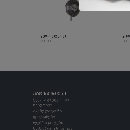
ჰიდროქურო
ჰი
MAHLE
TRU
ᲙᲐᲢᲔᲒᲝᲠᲘᲔᲑᲘ
ყველა კატეგორია
საბურავი
აკუმულატორი
ფილტრები
ლუბრიკანტები
სამუხრუჭე სისტემა