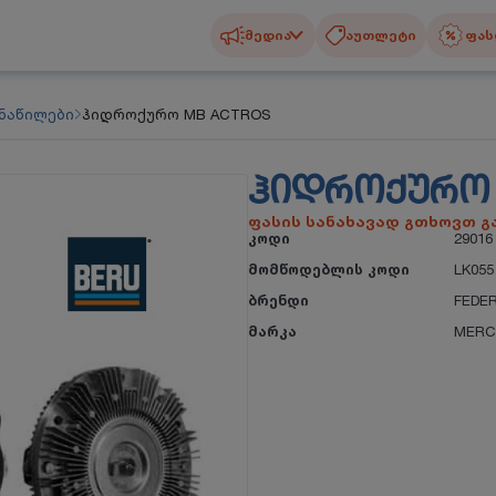
მედია
აუთლეტი
ფას
 ნაწილები
ჰიდროქურო MB ACTROS
ᲰᲘᲓᲠᲝᲥᲣᲠᲝ 
ფასის სანახავად გთხოვთ 
კოდი
29016
მომწოდებლის კოდი
LK055
ბრენდი
FEDE
მარკა
MERC