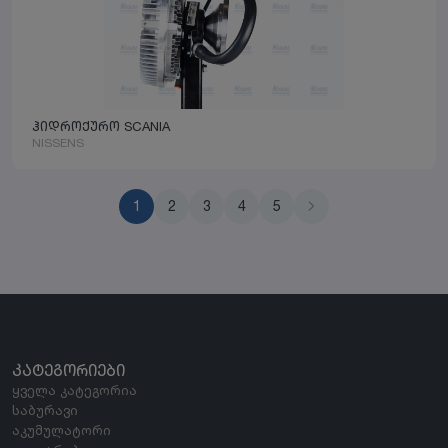
ჰიდროქურო SCANIA
NISSENS
1
2
3
4
5
ᲙᲐᲢᲔᲒᲝᲠᲘᲔᲑᲘ
ყველა კატეგორია
საბურავი
აკუმულატორი