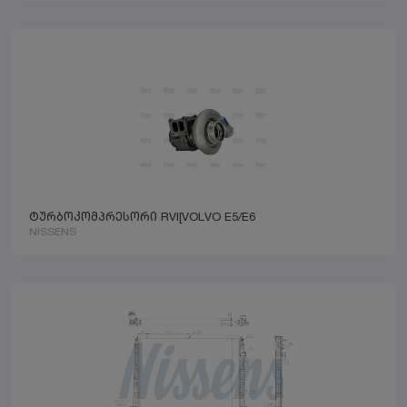
ტურბოკომპრესორი RVI[VOLVO E5/E6
NISSENS