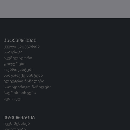
ᲙᲐᲢᲔᲒᲝᲠᲘᲔᲑᲘ
ყველა კატეგორია
საბურავი
აკუმულატორი
ფილტრები
ლუბრიკანტები
სამუხრუჭე სისტემა
ელექტრო ნაწილები
სათადარიგო ნაწილები
ჰაერის სისტემა
აუთლეტი
ᲘᲜᲤᲝᲠᲛᲐᲪᲘᲐ
ჩვენ შესახებ
სიახლეები