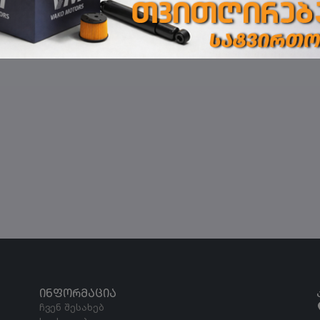
ᲘᲜᲤᲝᲠᲛᲐᲪᲘᲐ
ჩვენ შესახებ