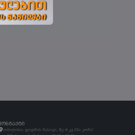
ᲙᲝᲜᲢᲐᲥᲢᲘ
თბილისი, დიღმის მასივი, მე-6 კვ 23ა კორპ