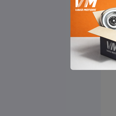
JOST
FRUEHAUF
VDL
IVECO
RVI
CASE
NEW HOLLAND
CARRIER
LIEBHERR
JOHN DEERE
სალო
JCB
MANN-
130.
MACK
KENWORTH
MAN
BMW
EBERSPACHER
AIRTRONIC
MARSOTO
TACOGRAPH
TECHEX
SINOTRUK
HIDROSCAND
MERCEDES BENZ
KNORR
TRAILOR