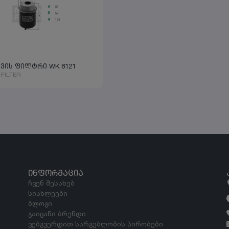
ავის ფილტრი WK 8121
FILTER
ᲘᲜᲤᲝᲠᲛᲐᲪᲘᲐ
ჩვენ შესახებ
სიახლეები
ბლოგი
გაიცანი ბრენდი
ვებგვერდით სარგებლობის პირობები