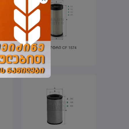
ჰაერის ფილტრი CF 1574
MANN-FILTER
გშია