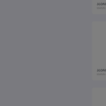
TRANSIT
ჰაერ
OTOKAR
MANN-
DAF E6
ROR-MERITOR
VW
SEAT
SKODA
AUDI
INGCO
KASSBOHRER
KRONE
CARGOBULL
WEBASTO
XCMG
GIGANT
WURTH
BOSCH
ჰაერი
LANGENDORF
MANN-
FELDBINDER
UNIVESAL
KNORR-BREMSE
MERSEDES-BENZ
MANN-FILTER
HYDROSCAND
PACCAR