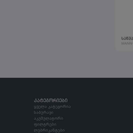
ECO
MERCEDES-BENZ VARIO
MERCEDES-BENZMERCEDES-BENZ
HOWO
V0LVO
OTHER
VOLOV
HINO
საწვ
MANN-
IVEKO
MASSEY-FERGUSON-HANOMAG
THERMO KING
ELECTRICAL.00504
MERCEDES BENC
RENAUT
CAT
HYUNDAI
DEUTZ
KHD
KÄSSBOHRER
ᲙᲐᲢᲔᲒᲝᲠᲘᲔᲑᲘ
VOLVOO
ყველა კატეგორია
DAIMLER
საბურავი
BERGISCHE ACHSEN
აკუმულატორი
SCHMIT
ფილტრები
FORD
ლუბრიკანტები
LAND ROVER