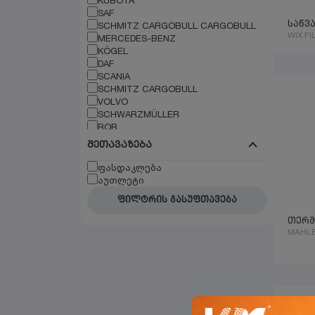
SAF
SCHMITZ CARGOBULL CARGOBULL
საწვ
WIX FI
MERCEDES-BENZ
KÖGEL
DAF
SCANIA
SCHMITZ CARGOBULL
VOLVO
SCHWARZMÜLLER
ROR
BPW
შეთავაზება
RENAULT
MAN
ფასდაკლება
IVECO
აუთლეტი
SCHMITZ
ფილტრის გასუფთავება
SMB
WABCO
თერმ
VOITH
MAHL
DAF
EVOBUS
DON
MERITOR
SETRA
NEOPLAN