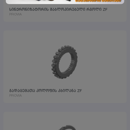
სინქრონიზატორის მაბლოკირებელი რგოლი ZF
PROVIA
გადაცემათა კოლოფის კბილანა ZF
PROVIA