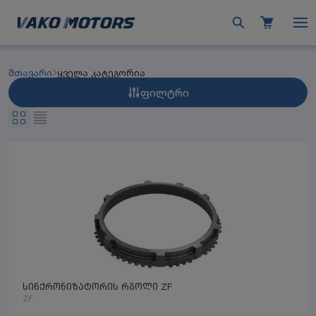
მთავარი
ყველა კატეგორია
ფილტრი
სინქრონიზატორის რგოლი ZF
ZF