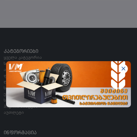
ᲙᲐᲢᲔᲒᲝᲠᲘᲔᲑᲘ
ყველა კატეგორია
საბურავი
აკუმულატორი
ფილტრები
ლუბრიკანტები
სამუხრუჭე სისტემა
ელექტრო ნაწილები
სათადარიგო ნაწილები
ჰაერის სისტემა
აუთლეტი
ᲘᲜᲤᲝᲠᲛᲐᲪᲘᲐ