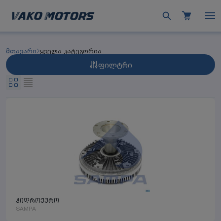
მთავარი
ყველა კატეგორია
ფილტრი
ჰიდროქურო
SAMPA