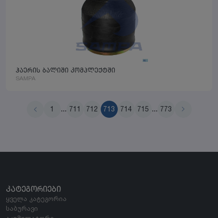
ჰაერის ბალიში კომპლექტში
SAMPA
1
...
711
712
713
714
715
...
773
ᲙᲐᲢᲔᲒᲝᲠᲘᲔᲑᲘ
ყველა კატეგორია
საბურავი
აკუმულატორი