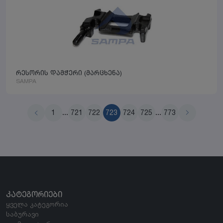
რესორის დამჭერი (მარცხენა)
SAMPA
1
...
721
722
723
724
725
...
773
ᲙᲐᲢᲔᲒᲝᲠᲘᲔᲑᲘ
ყველა კატეგორია
საბურავი