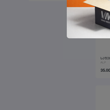
საფე
ALP
35.0