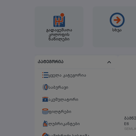
გადაცემათა
სხვა
კოლოფის
ნაწილები
კატეგორია
ყველა კატეგორია
საბურავი
აკუმულატორი
ფილტრები
გამწ
ლუბრიკანტები
E6
SEMLA
სამუხრუჭე სისტემა