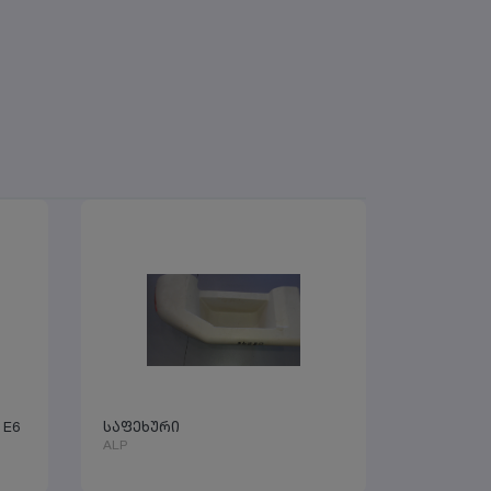
 E6
საფეხური
ALP