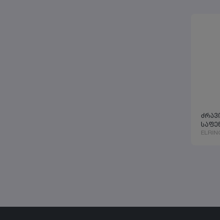
ძრავ
საფენ
ELRIN