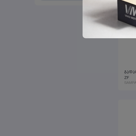
გადა
ZF
SAMP