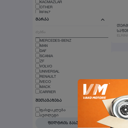
KACMAZLAR
OTHER
REINZ
SAMPA
მარკა
SCANIA
თერმ
TRUCKTEC
საფენ
VICTOR REINZ
ELRIN
WURTH
MERCEDES-BENZ
ZF
MAN
DAF
SCANIA
ZF
VOLVO
UNIVERSAL
RENAULT
IVECO
MACK
CARRIER
შეთავაზება
ფასდაკლება
EGR-ი
აუთლეტი
ELRIN
ფილტრის გასუფთავება