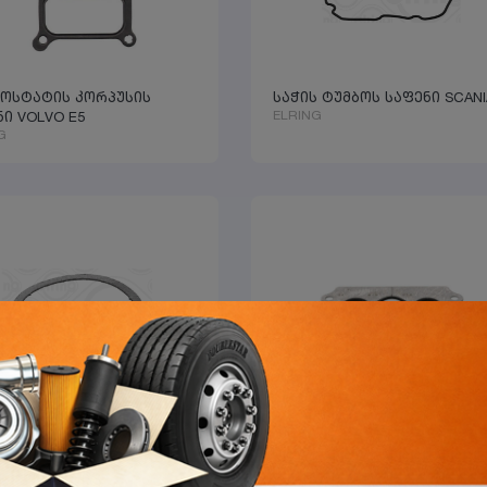
ოსტატის კორპუსის
საჭის ტუმბოს საფენი SCANI
ELRING
ი VOLVO E5
G
ს მილის საფენი DAF E6
ინტერქულერის რადიატორ
G
საფენი MAN E6
ELRING