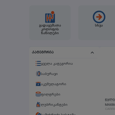
გადაცემათა
სხვა
კოლოფის
ნაწილები
კატეგორია
ყველა კატეგორია
საბურავი
აკუმულატორი
ფილტრები
წყლი
ლუბრიკანტები
MAXIM
CARRI
სამუხრუჭე სისტემა